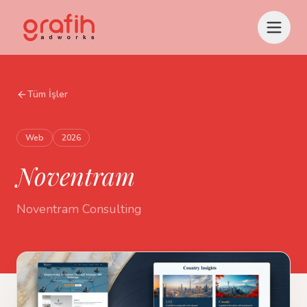
Tüm İşler
Web
2026
Noventram
Noventram Consulting